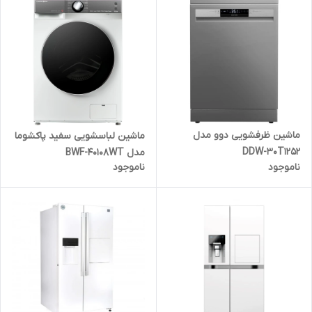
ماشین ظرفشویی دوو مدل
ماشین لباسشویی سفید پاکشوما
DDW-30T1252
مدل BWF-40108WT
ناموجود
ناموجود