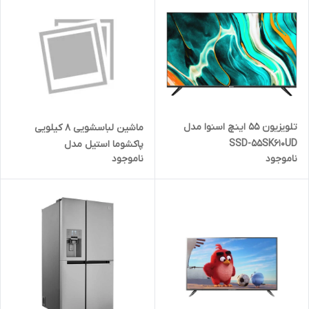
تلویزیون 55 اینچ اسنوا مدل
ماشین لباسشویی 8 کیلویی
SSD-55SK610UD
پاکشوما استیل مدل
ناموجود
ناموجود
UWF20800ST