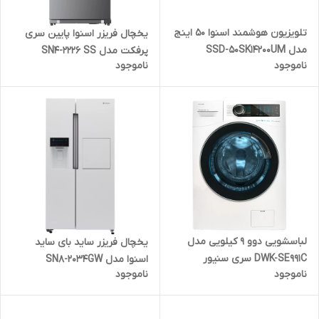
تلویزیون هوشمند اسنوا 50 اینج
یخچال فریزر اسنوا پایین سری
مدل SSD-50SK14200UM
پرفکت مدل SN4-2226 SS
ناموجود
ناموجود
لباسشویی دوو 9 کیلویی مدل
یخچال فریزر ساید بای ساید
DWK-SE991C سری سنیور
اسنوا مدل SN8-2034GW
ناموجود
ناموجود