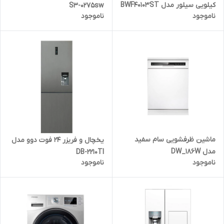
کیلویی سیلور مدل BWF40103ST
S3-0275sw
ناموجود
ناموجود
ماشین ظرفشویی سام سفید
یخچال و فریزر 24 فوت دوو مدل
مدل DW_186W
DB-2210TI
ناموجود
ناموجود