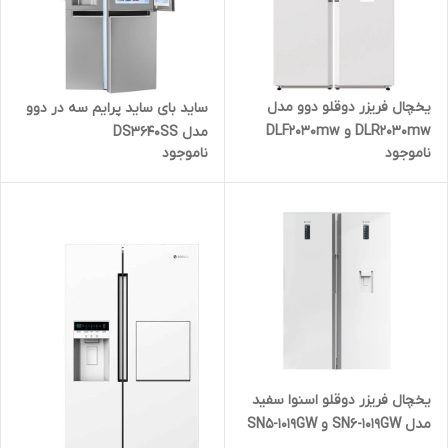
یخچال فریزر دوقلو دوو مدل
ساید بای ساید پرایم سه در دوو
DLR2030mw و DLF2030mw
مدل DS3640SS
ناموجود
ناموجود
یخچال فریزر دوقلو اسنوا سفید
مدل SN6-1019GW و SN5-1019GW