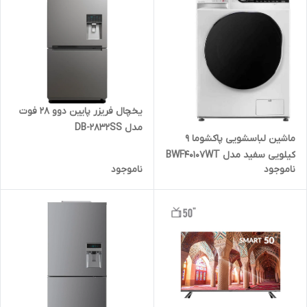
یخچال فریزر پایین دوو 28 فوت
مدل DB-2832SS
ماشین لباسشویی پاکشوما 9
کیلویی سفید مدل BWF40107WT
ناموجود
ناموجود