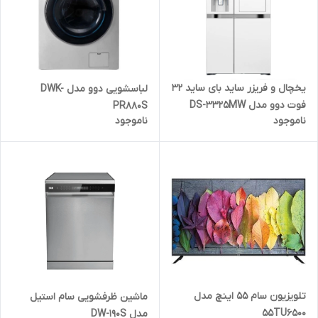
یخچال و فریزر ساید بای ساید 32
لباسشویی دوو مدل DWK-
فوت دوو مدل DS-3325MW
PR880S
ناموجود
ناموجود
تلویزیون سام 55 اینچ مدل
ماشین ظرفشویی سام استیل
55TU6500
مدل DW-190S