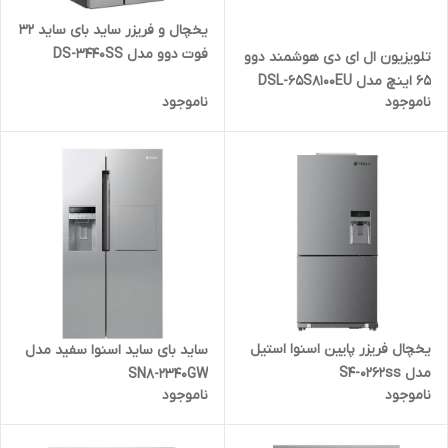
یخچال و فریزر ساید بای ساید 32
فوت دوو مدل DS-3440SS
تلویزیون ال ای دی هوشمند دوو
65 اینچ مدل DSL-65S8100EU
ناموجود
ناموجود
یخچال فریزر پایین اسنوا استیل
ساید بای ساید اسنوا سفید مدل
مدل S4-0262ss
SN8-2340GW
ناموجود
ناموجود