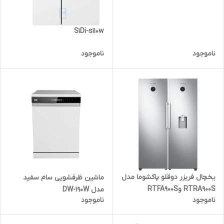
S1Di-s110w
ناموجود
ناموجود
یخچال فریزر دوقلو پاکشوما مدل
ماشین ظرفشویی سام سفید
RTRA900S وRTFA900S
مدل DW-190W
ناموجود
ناموجود