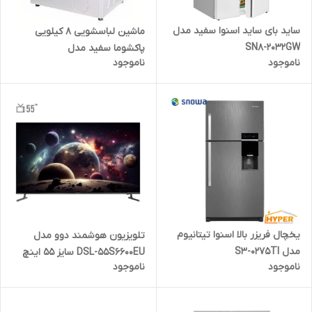
ساید بای ساید اسنوا سفید مدل
ماشین لباسشویی 8 کیلویی
SN8-2032GW
پاکشوما سفید مدل
ناموجود
ناموجود
UWF20800WT
یخچال فریزر بالا اسنوا تیتانیوم
تلویزیون هوشمند دوو مدل
مدل S3-0275TI
DSL-55S6600EU سایز 55 اینچ
ناموجود
ناموجود