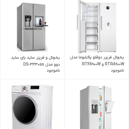
یخچال فریزر دوقلو پاکشوما مدل
یخچال و فریزر ساید بای ساید
RTRA900W و RTFA900W
دوو مدل DS-3330ss
ناموجود
ناموجود