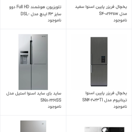
یخچال فریزر پایین اسنوا سفید
تلویزیون هوشمند Full HD دوو
مدل S4-0262sw
سایز 43 اینچ مدل DSL-
ناموجود
ناموجود
43SF1750I
یخچال فریزر پایین اسنوا
ساید بای ساید اسنوا استیل مدل
تیتانیوم مدل SN4-2023TI
SN8-2261SS
ناموجود
ناموجود