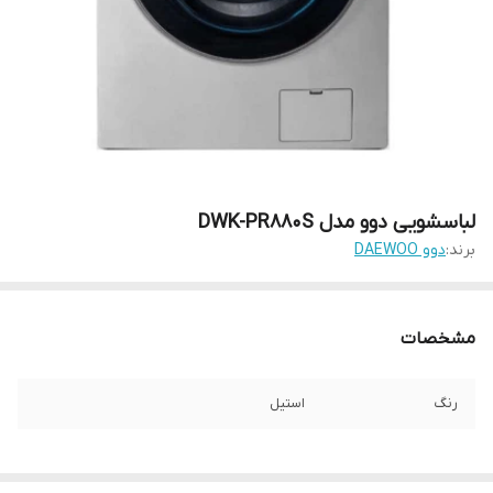
لباسشویی دوو مدل DWK-PR880S
برند:
دوو DAEWOO
مشخصات
رنگ
استیل