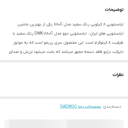
توضیحات
لباسشویی 8 کیلویی رنگ سفید مدل 880C یکی از بهترین ماشین
لباسشویی های ایران ، لباسشویی دوو مدل DWK-880C رنگ سفید با
ظرفیت 8 کیلوگرم است. این محصول سری پریمو است که به موتور
دایرکت درایو فاقد تسمه مجهز میباشد که باعث میشود لرزش و صدای
شست‌وشوی ماشین به طور چشمگیری کاهش یابد. این محصول
سیستم شست‌وشوی پاششی (اسپری) دارد که برای پاک کردن لکه‌های
نظرات
لباس‌ها موثر است. ماشین لباسشویی پریمو دوو سیستم حباب‌ساز دارد
که به پاکیزه شدن هرچه بیشتر لباس‌ها کمک می‌کند. موتور آن در حالت
خشک کردن تا 1400 دور در دقیقه می‌چرخد.
دسته‌بندی
:
محصولات دوو DAEWOO
علاوه بر این صفحه نمایش لمسی 5.7 اینچی دارد و 14 برنامه مختلف
شست وشو برای آن تعریف شده است. همچنین دیگ شستشو آن از نوع
زمردی بوده و به البسه آسیب نمی‌رساند و به فناوری آنتی باکتریال نانو