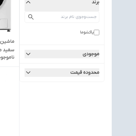
برند
پاکشوما
سفید مدل 7WT
موجودی
ناموجود
محدوده قیمت