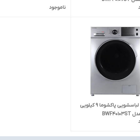
ناموجود
ماشین لباسشویی پاکشوما 9 کیلویی
BWF4010