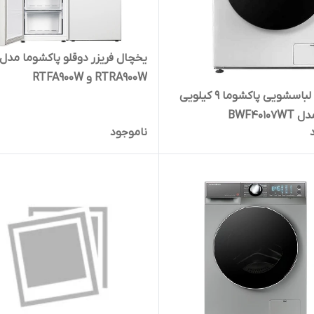
یخچال فریزر دوقلو پاکشوما مدل
RTRA900W و RTFA900W
ماشین لباسشویی پاکشوما 9 کیلویی
BWF4010
ناموجود