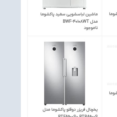
 پاکشوما
ماشین لباسشویی سفید پاکشوما
مدل BWF-40108WT
ناموجود
 پاکشوما
یخچال فریزر دوقلو پاکشوما مدل