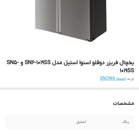
یخچال فریزر دوقلو اسنوا استیل مدل SN6-1019SS و SN5-
1019SS
برند:
اسنوا SNOWA
مشخصات
رنگ
استیل