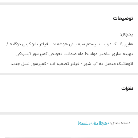
توضیحات
یخچال:
هایپر 19 تک درب - سیستم سرمایش هوشمند - فیلتر نانو کربن دوگانه /
بهینه سازی ساختار مواد 60 ماه ضمانت تعویض کمپرسور آبسردکن
اتوماتیک متصل به آب شهر - فیلتر تصفیه آب - کمپرسور نسل جدید
Efficiency High - فیلتر جاذب اتیلن
فریزر:
نظرات
هایپر 19 تک درب - 6 پاکت داخل درب -دو طبقه و پنج کشوی هایپر -
60ماه ضمانت تعویض کمپرسور-بهینه سازی ساختار مواد - کمپرسور
High E fficiency
دسته‌بندی
:
یخچال فریز اسنوا