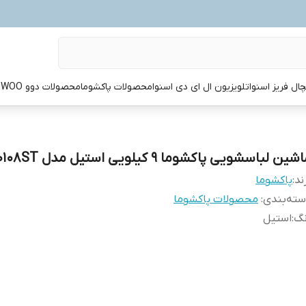
ال فریز اسنوا
تلویزیون ال ای دی اسنوا
محصولات پاکشوما
محصولات دوو DAEWOO
شین لباسشویی پاکشوما 9 کیلویی استیل مدل BWF40108ST
ند:
پاکشوما
ته‌بندی
:
محصولات پاکشوما
نگ
:
استیل