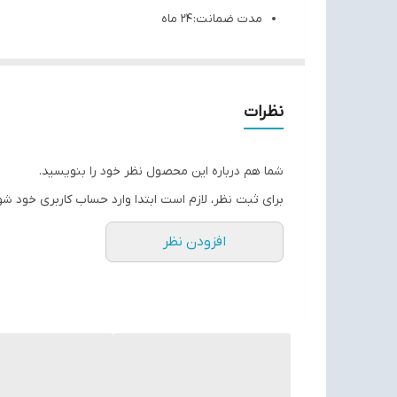
مدت ضمانت: ۲۴ ماه
برند: پاکشوما
ظرفیت: ۹ کیلوگرم
ابعاد: 600x600x850 mm
نظرات
رده انرژی: ++A
تعداد برنامه شستشو: 16 برنامه شستشو +4 برنامه کمکی
شما هم درباره این محصول نظر خود را بنویسید.
برای ثبت نظر، لازم است ابتدا وارد حساب کاربری خود شو
افزودن نظر