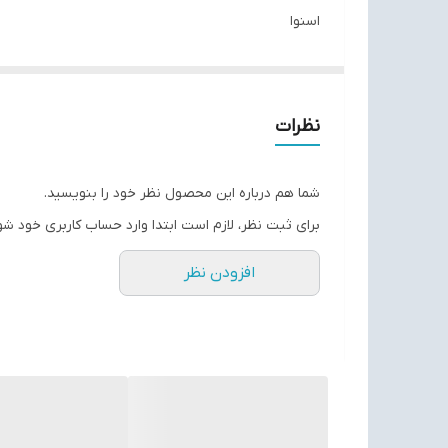
اسنوا
رنگ
تیتانیوم
کلاس مصرف انرژی
نظرات
A+
گنجایش خالص به فوت
شما هم درباره این محصول نظر خود را بنویسید.
27فوت
برای ثبت نظر، لازم است ابتدا وارد حساب کاربری خود شو
گنجایش خالص
افزودن نظر
571 لیتر
نوع کمپرسور
پربازده (HE)
سیستم آبریز
نیمه اتوماتیک
سیستم یخ ساز