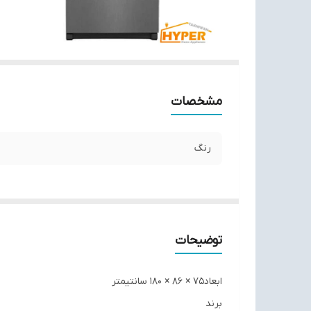
مشخصات
رنگ
توضیحات
ابعاد75 × 86 × 180 سانتیمتر
برند