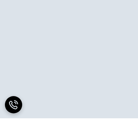
 یخساز قابل حمل – دو محفظه جداگانه نگهداری میوه