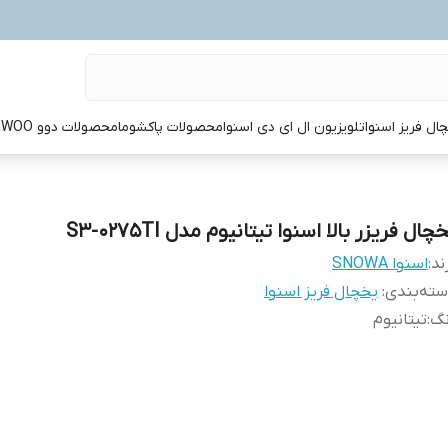
ال فریز اسنوا
تلویزیون ال ای دی اسنوا
محصولات پاکشوما
محصولات دوو DAEWOO
چال فریزر بالا اسنوا تیتانیوم مدل S3-0275TI
ند:
اسنوا SNOWA
ته‌بندی
:
یخچال فریز اسنوا
نگ
:
تیتانیوم