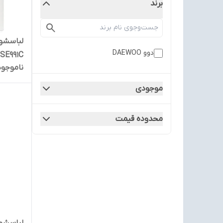
برند
دوو DAEWOO
SE991C سری سنیور
ناموجود
موجودی
محدوده قیمت