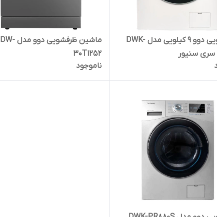
لباسشویی دوو 9 کیلویی مدل DWK-
ماشین ظرفشویی دوو مد
30T1252
ناموجود