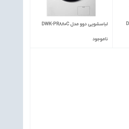
ل DDW-
لباسشویی دوو مدل DWK-PR880C
ناموجود